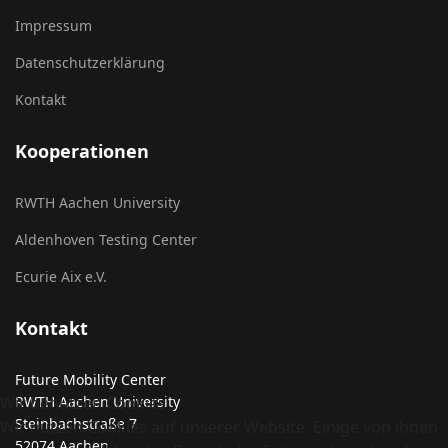
Impressum
Datenschutzerklärung
Kontakt
Kooperationen
RWTH Aachen University
Aldenhoven Testing Center
Ecurie Aix e.V.
Kontakt
Future Mobility Center
RWTH Aachen University
Wir benutzen Cookies
Steinbachstraße 7
Wir nutzen Cookies auf unserer Website. Einige von ihnen
52074 Aachen