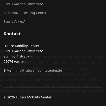
RWTH Aachen University
Aldenhoven Testing Center
Ecurie Aix e.V.
Kontakt
Future Mobility Center
Wir benutzen Cookies
RWTH Aachen University
Steinbachstraße 7
Wir nutzen Cookies auf unserer Website. Einige von ihnen
52074 Aachen
sind essenziell für den Betrieb der Seite, während andere
uns helfen, diese Website und die Nutzererfahrung zu
E-Mail:
info@futuremobilitycenter.de
verbessern (Tracking Cookies). Sie können selbst
entscheiden, ob Sie die Cookies zulassen möchten. Bitte
beachten Sie, dass bei einer Ablehnung womöglich nicht
mehr alle Funktionalitäten der Seite zur Verfügung stehen.
© 2026 Future Mobility Center
Akzeptieren
Ablehnen