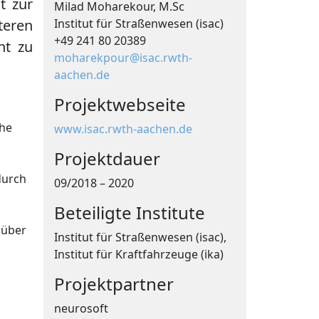
t zur
Milad Moharekour, M.Sc
teren
Institut für Straßenwesen (isac)
+49 241 80 20389
ht zu
moharekpour@isac.rwth-
aachen.de
Projektwebseite
che
www.isac.rwth-aachen.de
Projektdauer
durch
09/2018 – 2020
Beteiligte Institute
 über
Institut für Straßenwesen (isac),
Institut für Kraftfahrzeuge (ika)
Projektpartner
neurosoft