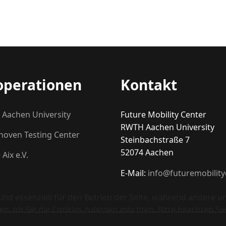
operationen
Kontakt
Aachen University
Future Mobility Center
RWTH Aachen University
hoven Testing Center
Steinbachstraße 7
52074 Aachen
 Aix e.V.
E-Mail:
info@futuremobility
ind essenziell für den Betrieb der Seite, während andere u
en, ob Sie die Cookies zulassen möchten. Bitte beachten Si