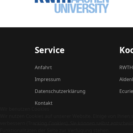
Service
Ko
Anfahrt
RWTH 
Impressum
Alden
Datenschutzerklärung
Ecurie
Kontakt
Wir benutzen Cookies
Wir nutzen Cookies auf unserer Website. Einige von ihnen s
verbessern (Tracking Cookies). Sie können selbst entscheid
Funktionalitäten der Seite zur Verfügung stehen.