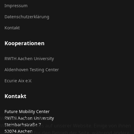
Impressum
Datenschutzerklärung
Kontakt
Kooperationen
RWTH Aachen University
Aldenhoven Testing Center
Ecurie Aix e.V.
Kontakt
Future Mobility Center
RWTH Aachen University
Wir benutzen Cookies
Steinbachstraße 7
Wir nutzen Cookies auf unserer Website. Einige von ihnen
52074 Aachen
sind essenziell für den Betrieb der Seite, während andere